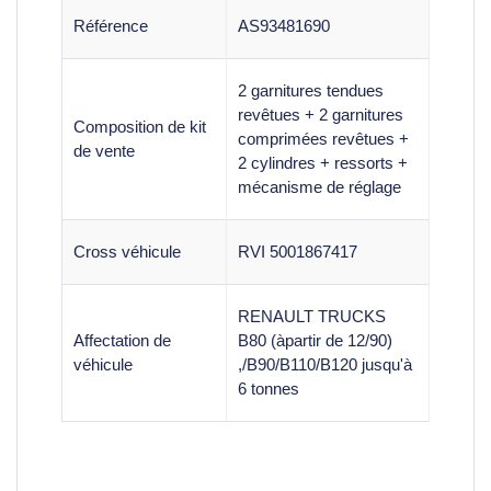
Référence
AS93481690
2 garnitures tendues
revêtues + 2 garnitures
Composition de kit
comprimées revêtues +
de vente
2 cylindres + ressorts +
mécanisme de réglage
Cross véhicule
RVI 5001867417
RENAULT TRUCKS
Affectation de
B80 (àpartir de 12/90)
véhicule
,/B90/B110/B120 jusqu'à
6 tonnes