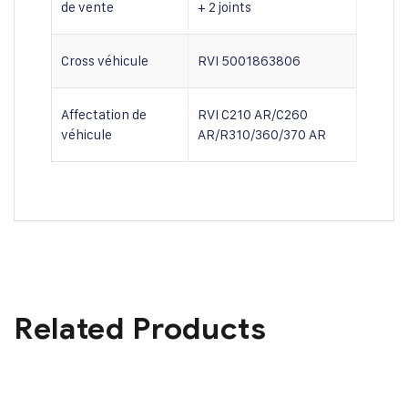
de vente
+ 2 joints
Cross véhicule
RVI 5001863806
Affectation de
RVI C210 AR/C260
véhicule
AR/R310/360/370 AR
Related Products